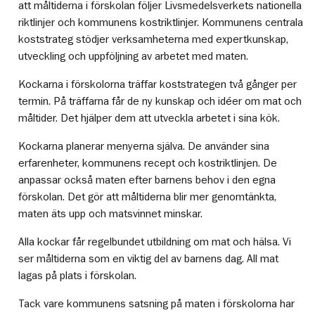
att måltiderna i förskolan följer Livsmedelsverkets nationella
riktlinjer och kommunens kostriktlinjer. Kommunens centrala
koststrateg stödjer verksamheterna med expertkunskap,
utveckling och uppföljning av arbetet med maten.
Kockarna i förskolorna träffar koststrategen två gånger per
termin. På träffarna får de ny kunskap och idéer om mat och
måltider. Det hjälper dem att utveckla arbetet i sina kök.
Kockarna planerar menyerna själva. De använder sina
erfarenheter, kommunens recept och kostriktlinjen. De
anpassar också maten efter barnens behov i den egna
förskolan. Det gör att måltiderna blir mer genomtänkta,
maten äts upp och matsvinnet minskar.
Alla kockar får regelbundet utbildning om mat och hälsa. Vi
ser måltiderna som en viktig del av barnens dag. All mat
lagas på plats i förskolan.
Tack vare kommunens satsning på maten i förskolorna har