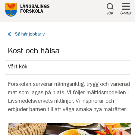
Till innehåll på sidan
LÅNGBÄLINGS
FÖRSKOLA
SÖK
ÖPPNA
Tillbaka
Så här jobbar vi
till
sidan:
Kost och hälsa
Vårt kök
Förskolan serverar näringsriktig, trygg och varierad
mat som lagas på plats. Vi följer måltidsmodellen i
Livsmedelsverkets riktlinjer. Vi inspirerar och
erbjuder barnen till att våga smaka nya maträtter.