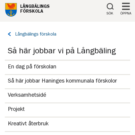
Till innehåll på sidan
LÅNGBÄLINGS
FÖRSKOLA
SÖK
ÖPPNA
Tillbaka
Långbälings förskola
till
sidan:
Så här jobbar vi på Långbäling
En dag på förskolan
Så här jobbar Haninges kommunala förskolor
Verksamhetsidé
Projekt
Kreativt återbruk