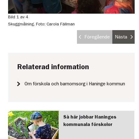
Bild 1 av 4
Bi
Skuggmålning.
Foto: Carola Fällman
Le
Föregående
Nästa
Relaterad information
Om förskola och barnomsorg i Haninge kommun
Så här jobbar Haninges
kommunala förskolor